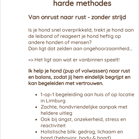
Traject
harde methodes
Van onrust naar rust - zonder strijd
Holistische Quick Scan
Is je hond snel overprikkeld, trekt je hond aan
Gedrag & Situaties
de leiband of reageert je hond heftig op
andere honden of mensen?
Hond trekt aan de leiband
Groepslessen
Dan ligt dat zelden aan ongehoorzaamheid...
Hond valt uit aan de lijn
=> Het ligt aan wat er vanbinnen speelt!
Groepsles Puppy
Perfect Fit Harnassen
Ik help je hond (pup of volwassen) naar rust
Hond blaft naar mens/hond
Groepsles Connectieklas
en balans, zodat jij hem eindelijk begrijpt en
Puppy GroeiPlan
kan begeleiden met vertrouwen.
Pup bijt, luistert niet
Begeleid wandelen
Webshop
1-op-1 begeleiding aan huis of op locatie
Hond springt op
in Limburg
Zachte, hondvriendelijke aanpak met
Hond kan niet alleen zijn
Trainingstools & Wandelmateriaal
De roedel
heldere uitleg
Ook bij angst, onzekerheid, stress en
Hond is onrustig, angstig
Kauwsnacks & Beloningen
Wolf (1985 - 1991)
Blog
reactiviteit
Holistische blik: gedrag, lichaam en
Hond & voeding
Snuffelmatten & Hersenwerk
Pasha (1991 - 2004)
band (behavior, body & bond)