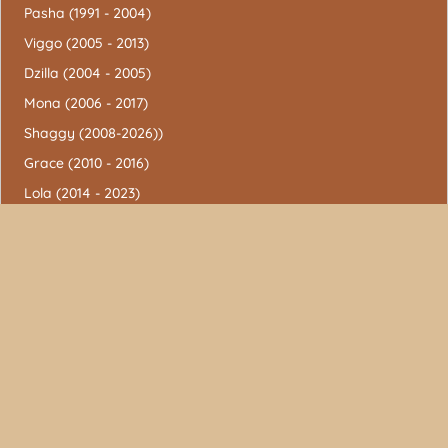
Pasha (1991 - 2004)
Viggo (2005 - 2013)
Dzilla (2004 - 2005)
Mona (2006 - 2017)
Shaggy (2008-2026))
Grace (2010 - 2016)
Lola (2014 - 2023)
Boden (2017)
Brooklyn (2020)
Mijn account
Contact
Dit bedrijf wordt uitgebaat door
Xana Hendrickx.
Teunestraat 66, 3640 Molenbeersel (Kinrooi, België)
BTW-nummer: BE0737681931 – Tel:
0499 11 81 69
E-mail:
xana@xanahendrickx.com