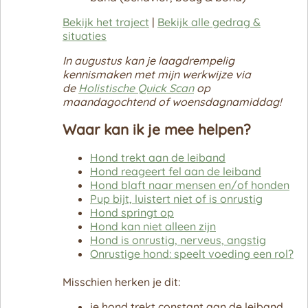
Contact
Hondenspeelgoed
Viggo (2005 - 2013)
Bekijk het traject
|
Bekijk alle gedrag &
situaties
Reviews
Hondenvoeding
Dzilla (2004 - 2005)
In augustus kan je laagdrempelig
Diepvriesvoeding
Reviews op Google & FB
kennismaken met mijn werkwijze via
Mona (2006 - 2017)
de
Holistische Quick Scan
op
Accessoires
maandagochtend of woensdagnamiddag!
Shaggy (2008-2026))
Lessen
Waar kan ik je mee helpen?
Grace (2010 - 2016)
Hond trekt aan de leiband
Lola (2014 - 2023)
Hond reageert fel aan de leiband
Hond blaft naar mensen en/of honden
Boden (2017)
Pup bijt, luistert niet of is onrustig
Hond springt op
Brooklyn (2020)
Hond kan niet alleen zijn
Hond is onrustig, nerveus, angstig
Onrustige hond: speelt voeding een rol?
Misschien herken je dit:
je hond trekt constant aan de leiband